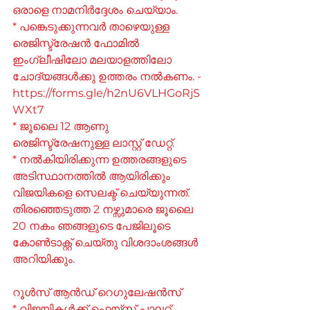
ഒരാളെ നാമനിർദ്ദേശം ചെയ്യാം.
* പങ്കെടുക്കുന്നവർ താഴെയുള്ള 
രെജിസ്ട്രേഷൻ ഫോമിൽ 
ഇംഗ്ലീഷിലോ മലയാളത്തിലോ 
ചോദ്യങ്ങൾക്കു ഉത്തരം നൽകണം. - 
https://forms.gle/h2nU6VLHGoRjS
WXt7
* ജൂലൈ 12 ആണു 
രെജിസ്ട്രേഷനുള്ള ലാസ്റ്റ് ഡേറ്റ്.
* നൽകിയിരിക്കുന്ന ഉത്തരങ്ങളുടെ 
അടിസ്ഥാനത്തിൽ ആയിരിക്കും 
വിജയികളെ സെലക്ട്‌ ചെയ്യുന്നത്.
തിരഞ്ഞെടുത്ത 2 നഴ്സുമാരെ ജൂലൈ 
20 നകം ഞങ്ങളുടെ പേജിലൂടെ 
കോൺ‌ടാക്റ്റ് ചെയ്തു വിശദാംശങ്ങൾ 
അറിയിക്കും.
റൂൾസ്‌ ആൻഡ് റെഗുലേഷൻസ് 
* വിജയികൾക്ക് ഫെയ്‌സ് പാലറ്റ് 