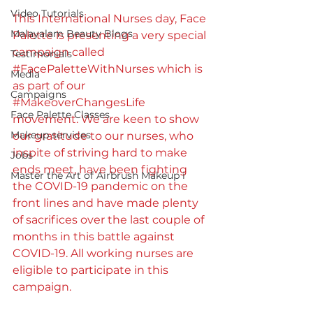
Video Tutorials
This International Nurses day, Face 
Malayalam Beauty Blogs
Palette is presenting a very special 
campaign called 
Testimonials
#FacePaletteWithNurses
 which is 
Media
as part of our 
Campaigns
#MakeoverChangesLife
Face Palette Classes
movement. We are keen to show 
Makeup services
our gratitude to our nurses, who 
inspite of striving hard to make 
Jobs
ends meet, have been fighting 
Master the Art of Airbrush Makeup i
the COVID-19 pandemic on the 
front lines and have made plenty 
of sacrifices over the last couple of 
months in this battle against 
COVID-19. All working nurses are 
eligible to participate in this 
campaign.