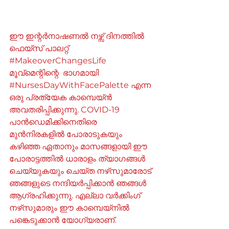
ഈ ഇന്റർനാഷണൽ നഴ്സ് ദിനത്തിൽ 
ഫെയ്‌സ് പാലറ്റ് 
#MakeoverChangesLife
മൂവ്മെന്റിന്റെ  ഭാഗമായി 
#NursesDayWithFacePalette
 എന്ന 
ഒരു പ്രത്യേക കാമ്പെയ്‌ൻ 
അവതരിപ്പിക്കുന്നു. COVID-19 
പാൻഡെമിക്കിനെതിരെ 
മുൻ‌നിരകളിൽ പോരാടുകയും 
കഴിഞ്ഞ ഏതാനും മാസങ്ങളായി ഈ 
പോരാട്ടത്തിൽ ധാരാളം ത്യാഗങ്ങൾ 
ചെയ്യുകയും ചെയ്ത നഴ്‌സുമാരോട് 
ഞങ്ങളുടെ നന്ദിയർപ്പിക്കാൻ ഞങ്ങൾ 
ആഗ്രഹിക്കുന്നു. എല്ലാ വർക്കിംഗ് 
നഴ്‌സുമാരും ഈ കാമ്പെയ്‌നിൽ 
പങ്കെടുക്കാൻ യോഗ്യരാണ്.