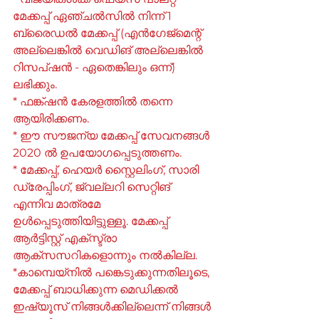
മേക്കപ്പ് ഏഞ്ചൽസിൽ നിന്ന് 1 
ബ്രൈഡൽ മേക്കപ്പ് (എൻഗേജ്മെന്റ് 
അല്ലെങ്കിൽ വെഡിങ് അല്ലെങ്കിൽ 
റിസപ്ഷൻ - ഏതെങ്കിലും ഒന്ന്) 
ലഭിക്കും.
* ഫങ്ക്ഷൻ കേരളത്തിൽ തന്നെ 
ആയിരിക്കണം.
* ഈ സൗജന്യ മേക്കപ്പ് സേവനങ്ങൾ 
2020 ൽ ഉപയോഗപ്പെടുത്തണം.
* മേക്കപ്പ്, ഹെയർ സ്റ്റൈലിംഗ്, സാരി 
ഡ്രേപ്പിംഗ്, ജ്വല്ലറി സെറ്റിങ് 
എന്നിവ മാത്രമേ 
ഉൾപ്പെടുത്തിയിട്ടുള്ളൂ. മേക്കപ്പ് 
ആർട്ടിസ്റ്റ് എക്സ്ട്രാ 
ആക്‌സസറികളൊന്നും നൽകില്ല.
*കാമ്പെയ്‌നിൽ പങ്കെടുക്കുന്നതിലൂടെ, 
മേക്കപ്പ് ബാധിക്കുന്ന മെഡിക്കൽ 
ഇഷ്യൂസ് നിങ്ങൾക്കില്ലെന്ന് നിങ്ങൾ 