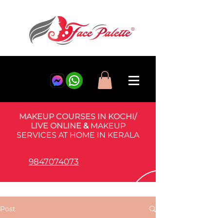
MAKEUP COURSES IN KOCHI/
LIVE ONLINE
&
MAKEUP
SERVICES AT HOME IN KERALA
9847074073
Post