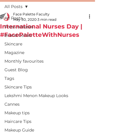
All Posts
Face Palette Faculty
All Posts
May 30, 2020
3 min read
International Nurses Day |
Press releases
#FacePaletteWithNurses
Brand Collab
Skincare
Magazine
Monthly favourites
Guest Blog
Tags
Skincare Tips
Lekshmi Menon Makeup Looks
Cannes
Makeup tips
Haircare Tips
Makeup Guide