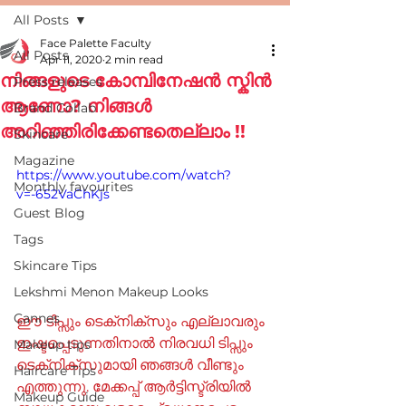
All Posts
Face Palette Faculty
All Posts
Apr 11, 2020
2 min read
നിങ്ങളുടെ കോമ്പിനേഷൻ സ്കിൻ
Press releases
ആണോ? നിങ്ങൾ
Brand Collab
അറിഞ്ഞിരിക്കേണ്ടതെല്ലാം !!
Skincare
Magazine
https://www.youtube.com/watch?
Monthly favourites
v=-652VaChKjs
Guest Blog
Tags
Skincare Tips
Lekshmi Menon Makeup Looks
Cannes
ഈ ടിപ്സും ടെക്‌നിക്‌സും എല്ലാവരും 
ഇഷ്ടപ്പെടുന്നതിനാൽ നിരവധി ടിപ്സും  
Makeup tips
ടെക്‌നിക്‌സുമായി ഞങ്ങൾ വീണ്ടും 
Haircare Tips
എത്തുന്നു. മേക്കപ്പ് ആർട്ടിസ്ട്രിയിൽ 
Makeup Guide