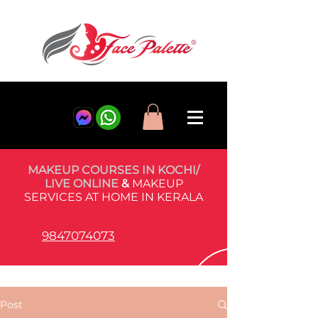
MAKEUP COURSES IN KOCHI/
LIVE ONLINE
&
MAKEUP
SERVICES AT HOME IN KERALA
9847074073
Post