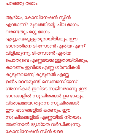
പറഞ്ഞു തരാം.
ആദ്യം, കോമ്പിനേഷൻ സ്കിൻ 
എന്താണ്? മുഖത്തിന്റെ ചില ഭാഗം 
വരണ്ടതും മറ്റു ഭാഗം 
എണ്ണമയമുള്ളതുമായിരിക്കും. ഈ 
ഭാഗത്തിനെ ടി-സോൺ ഏരിയ എന്ന് 
വിളിക്കുന്നു. ടി-സോൺ ഏരിയ 
പൊതുവെ എണ്ണമയമുള്ളതായിരിക്കും, 
കാരണം ഇവിടെ എണ്ണ ഗ്രന്ഥികൾ 
കൂടുതലാണ്, കൂടുതൽ എണ്ണ 
ഉൽപാദനമുണ്ട്. സെബാസിയസ് 
ഗ്രന്ഥികൾ ഇവിടെ സജീവമാണു. ഈ 
ഭാഗങ്ങളിൽ സുഷിരങ്ങൾ ഉണ്ടാകും. 
വിശാലമായ, തുറന്ന സുഷിരങ്ങൾ 
ഈ  ഭാഗങ്ങളിൽ കാണും. ഈ 
സുഷിരങ്ങളിൽ എണ്ണയിൽ നിറയും. 
അതിനാൽ ദൃശ്യത വർദ്ധിക്കുന്നു. 
കോമ്പിനേഷൻ സ്കിൻ ഉള്ള 