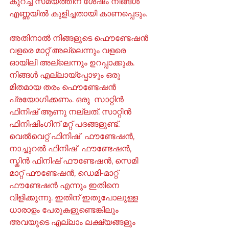
കുറച്ച് സമയത്തിന് ശേഷം നിങ്ങൾ 
എണ്ണയിൽ കുളിച്ചതായി കാണപ്പെടും.
അതിനാൽ നിങ്ങളുടെ ഫൌണ്ടേഷൻ  
വളരെ മാറ്റ് അല്ലെന്നും വളരെ 
ഓയിലി അല്ലെന്നും ഉറപ്പാക്കുക. 
നിങ്ങൾ എല്ലായ്പ്പോഴും ഒരു 
മിതമായ തരം ഫൌണ്ടേഷൻ 
പ്രയോഗിക്കണം. ഒരു  സാറ്റിൻ 
ഫിനിഷ് ആണു നല്ലത്. സാറ്റിൻ 
ഫിനിഷിംഗിന് മറ്റ് പദങ്ങളുണ്ട്. 
വെൽവെറ്റ് ഫിനിഷ്  ഫൗണ്ടേഷൻ, 
നാച്ചുറൽ ഫിനിഷ്  ഫൗണ്ടേഷൻ, 
സ്കിൻ ഫിനിഷ് ഫൗണ്ടേഷൻ, സെമി 
മാറ്റ് ഫൗണ്ടേഷൻ, ഡെമി-മാറ്റ് 
ഫൗണ്ടേഷൻ എന്നും ഇതിനെ 
വിളിക്കുന്നു. ഇതിന് ഇതുപോലുള്ള 
ധാരാളം പേരുകളുണ്ടെങ്കിലും 
അവയുടെ എല്ലാം ലക്ഷ്യങ്ങളും 