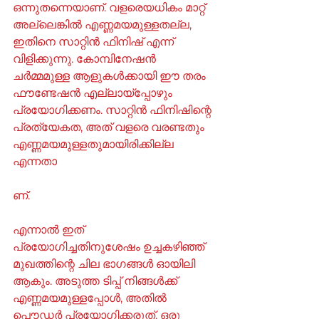
ഒന്നുതന്നെയാണ്. വളരെയധികം മാറ്റ് 
അല്ലെങ്കിൽ എണ്ണമയമുള്ളതല്ല,  
ഇതിനെ സാറ്റിൻ ഫിനിഷ് എന്ന് 
വിളിക്കുന്നു. കോമ്പിനേഷൻ 
ചർമ്മമുള്ള ആളുകൾക്കായി ഈ തരം 
ഫൗണ്ടേഷൻ എല്ലായ്പ്പോഴും 
പ്രയോഗിക്കണം. സാറ്റിൻ ഫിനിഷിന്റെ 
പ്രത്യേകത, അത് വളരെ വരണ്ടതും 
എണ്ണമയമുള്ളതുമായിരിക്കില്ല 
എന്നതാ
ണ്.
എന്നാൽ ഇത് 
പ്രയോഗിച്ചതിനുശേഷം ഉച്ചകഴിഞ്ഞ് 
മുഖത്തിന്റെ ചില ഭാഗങ്ങൾ ഓയിലി 
ആകും. അടുത്ത ടിപ്പ് നിങ്ങൾക്ക് 
എണ്ണമയമുള്ളപ്പോൾ, അതിൽ 
പൌഡർ പ്രയോഗിക്കരുത്. ഒരു 