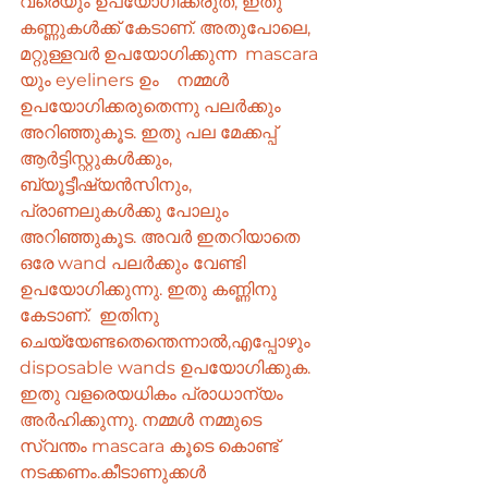
വരെയും ഉപയോഗിക്കരുത്, ഇതു
കണ്ണുകൾക്ക് കേടാണ്. അതുപോലെ, 
മറ്റുള്ളവർ ഉപയോഗിക്കുന്ന  mascara 
യും eyeliners ഉം    നമ്മൾ 
ഉപയോഗിക്കരുതെന്നു പലർക്കും 
അറിഞ്ഞുകൂട. ഇതു പല മേക്കപ്പ് 
ആർട്ടിസ്റ്റുകൾക്കും, 
ബ്യൂട്ടീഷ്യൻസിനും, 
പ്രാണലുകൾക്കു പോലും 
അറിഞ്ഞുകൂട. അവർ ഇതറിയാതെ 
ഒരേ wand പലർക്കും വേണ്ടി   
ഉപയോഗിക്കുന്നു. ഇതു കണ്ണിനു 
കേടാണ്.  ഇതിനു 
ചെയ്യേണ്ടതെന്തെന്നാൽ,എപ്പോഴും  
disposable wands ഉപയോഗിക്കുക. 
ഇതു വളരെയധികം പ്രാധാന്യം 
അർഹിക്കുന്നു. നമ്മൾ നമ്മുടെ 
സ്വന്തം mascara കൂടെ കൊണ്ട് 
നടക്കണം.കീടാണുക്കൾ 