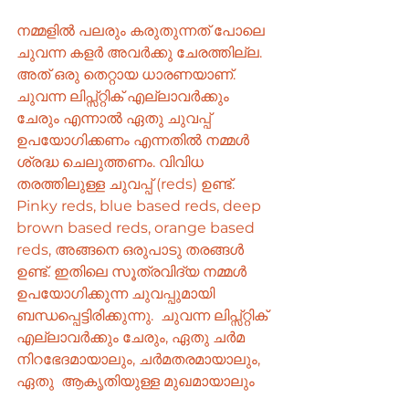
നമ്മളിൽ പലരും കരുതുന്നത്‌ പോലെ 
ചുവന്ന കളർ അവർക്കു ചേരത്തില്ല. 
അത് ഒരു തെറ്റായ ധാരണയാണ്. 
ചുവന്ന ലിപ്സ്റ്റിക് എല്ലാവർക്കും 
ചേരും എന്നാൽ ഏതു ചുവപ്പ് 
ഉപയോഗിക്കണം എന്നതിൽ നമ്മൾ 
ശ്രദ്ധ ചെലുത്തണം. വിവിധ 
തരത്തിലുള്ള ചുവപ്പ് (reds) ഉണ്ട്.   
Pinky reds, blue based reds, deep 
brown based reds, orange based 
reds, അങ്ങനെ ഒരുപാടു തരങ്ങൾ 
ഉണ്ട്. ഇതിലെ സൂത്രവിദ്യ നമ്മൾ 
ഉപയോഗിക്കുന്ന ചുവപ്പുമായി 
ബന്ധപ്പെട്ടിരിക്കുന്നു.  ചുവന്ന ലിപ്സ്റ്റിക് 
എല്ലാവർക്കും ചേരും, ഏതു ചർമ 
നിറഭേദമായാലും, ചർമതരമായാലും, 
ഏതു  ആകൃതിയുള്ള മുഖമായാലും