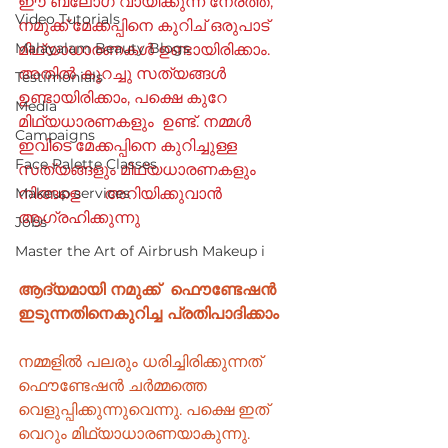
ഈ ബ്ലോഗ് വായിക്കുന്ന നേരത്ത്,  
Video Tutorials
നമുക്ക് മേക്കപ്പിനെ കുറിച് ഒരുപാട് 
Malayalam Beauty Blogs
മിഥ്യാധാരണകൾ ഉണ്ടായിരിക്കാം. 
അതിൽ കുറച്ചു സത്യങ്ങൾ 
Testimonials
ഉണ്ടായിരിക്കാം, പക്ഷെ കുറേ 
Media
മിഥ്യധാരണകളും  ഉണ്ട്. നമ്മൾ 
Campaigns
ഇവിടെ മേക്കപ്പിനെ കുറിച്ചുള്ള 
Face Palette Classes
സത്യങ്ങളും മിഥ്യധാരണകളും 
Makeup services
നിങ്ങളെ      അറിയിക്കുവാൻ 
ആഗ്രഹിക്കുന്നു
Jobs
Master the Art of Airbrush Makeup i
ആദ്യമായി നമുക്ക്  ഫൌണ്ടേഷൻ 
ഇടുന്നതിനെകുറിച്ച പ്രതിപാദിക്കാം
നമ്മളിൽ പലരും ധരിച്ചിരിക്കുന്നത് 
ഫൌണ്ടേഷൻ ചർമ്മത്തെ    
വെളുപ്പിക്കുന്നുവെന്നു. പക്ഷെ ഇത് 
വെറും മിഥ്യാധാരണയാകുന്നു. 