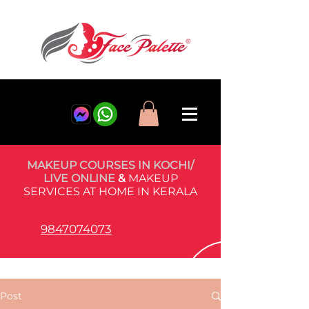
MAKEUP COURSES IN KOCHI/
LIVE ONLINE
&
MAKEUP
SERVICES AT HOME IN KERALA
9847074073
Post