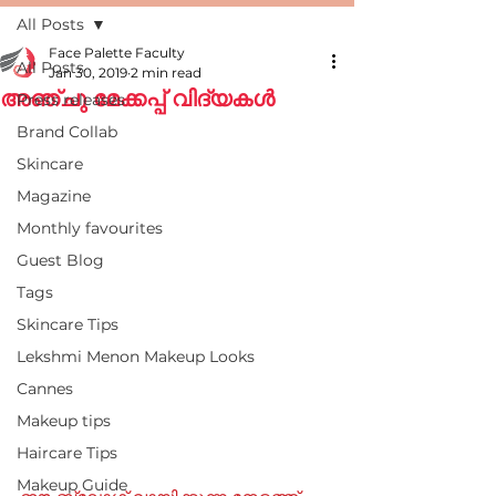
All Posts
Face Palette Faculty
All Posts
Jan 30, 2019
2 min read
അഞ്ചു മേക്കപ്പ് വിദ്യകൾ
Press releases
Brand Collab
Skincare
Magazine
Monthly favourites
Guest Blog
Tags
Skincare Tips
Lekshmi Menon Makeup Looks
Cannes
Makeup tips
Haircare Tips
Makeup Guide